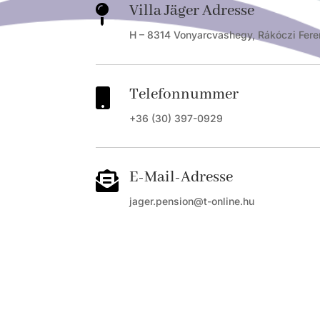
Villa Jäger Adresse

H – 8314 Vonyarcvashegy, Rákóczi Fere
Telefonnummer

+36 (30) 397-0929
E-Mail-Adresse

jager.pension@t-online.hu