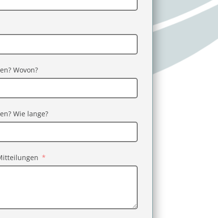
en? Wovon?
n? Wie lange?
itteilungen